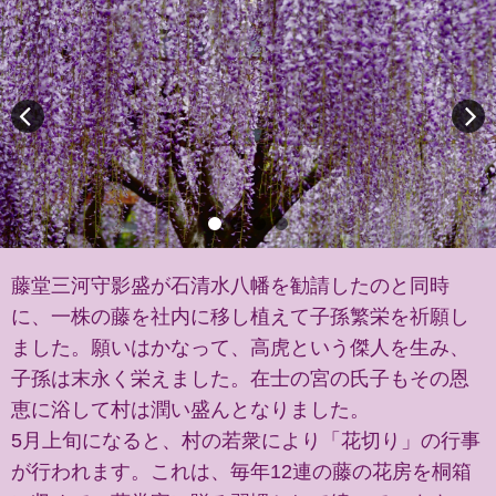
藤堂三河守影盛が石清水八幡を勧請したのと同時
に、一株の藤を社内に移し植えて子孫繁栄を祈願し
ました。願いはかなって、高虎という傑人を生み、
子孫は末永く栄えました。在士の宮の氏子もその恩
恵に浴して村は潤い盛んとなりました。
5月上旬になると、村の若衆により「花切り」の行事
が行われます。これは、毎年12連の藤の花房を桐箱