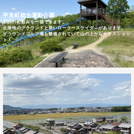
甲良町総合運動公園
甲良の町並みを一望できます。
丘陵地のグラウンドと長いローラースライダ―があります。
グラウンドゴルフ場も整備されていて山の上からナイスショッ
ト！